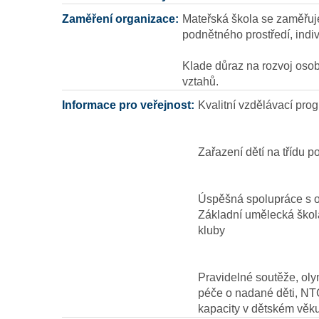
Zaměření organizace:
Mateřská škola se zaměřuje
podnětného prostředí, indiv
Klade důraz na rozvoj osob
vztahů.
Informace pro veřejnost:
Kvalitní vzdělávací pro
Zařazení dětí na třídu p
Úspěšná spolupráce s o
Základní umělecká škol
kluby
Pravidelné soutěže, oly
péče o nadané děti, NTC
kapacity v dětském věk