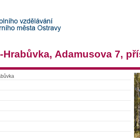
a-Hrabůvka, Adamusova 7, př
abůvka