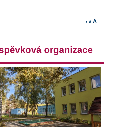
A
A
A
íspěvková organizace