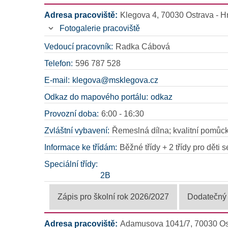
Adresa pracoviště:
Klegova 4, 70030 Ostrava - 
Fotogalerie pracoviště
Vedoucí pracovník:
Radka Cábová
Telefon:
596 787 528
E-mail:
klegova@msklegova.cz
Odkaz do mapového portálu:
odkaz
Provozní doba:
6:00 - 16:30
Zvláštní vybavení:
Řemeslná dílna; kvalitní pomůcky 
Informace ke třídám:
Běžné třídy + 2 třídy pro děti
Speciální třídy:
2B
Zápis pro školní rok 2026/2027
Dodatečný 
Adresa pracoviště:
Adamusova 1041/7, 70030 Os