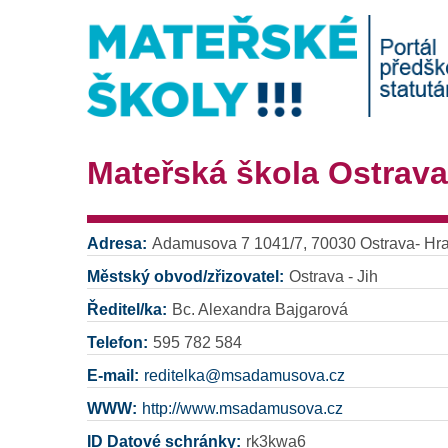
Mateřská škola Ostrav
Adresa:
Adamusova 7 1041/7, 70030 Ostrava- Hr
Městský obvod/zřizovatel:
Ostrava - Jih
Ředitel/ka:
Bc. Alexandra Bajgarová
Telefon:
595 782 584
E-mail:
reditelka@msadamusova.cz
WWW:
http://www.msadamusova.cz
ID Datové schránky:
rk3kwa6